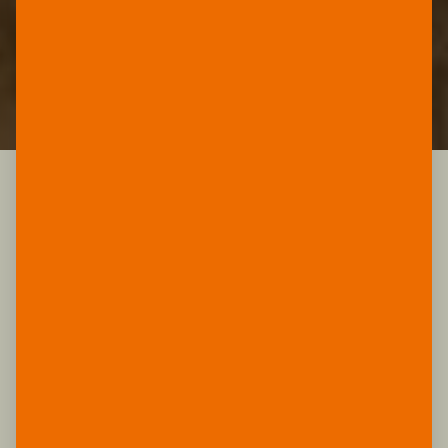
Ausführung.
FÜR SICHERHEITS­
ETIKETTEN
Der einzigartige mehrschichtige Aufbau der
synthetischen Druckträger von YUPO bietet
vielfältige Möglichkeiten für Etiketten mit
Sicherheitsfunktionen. Etiketten, die aus
YUPOFacestock Security hergestellt werden,
hinterlassen permanente Spuren auf der