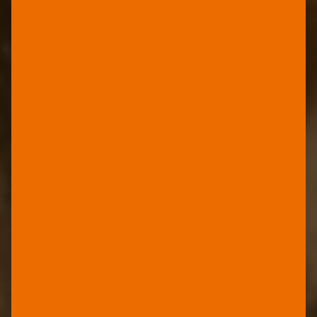
MANIPULATIONSSICHERE
ETIKETTEN
YUPO
FACESTOCK
SECURITY
Wasserfeste Etiketten mit
Sicherheitsfunktionen – erhältlich in
transparenter,
weißer und zerstörbarer