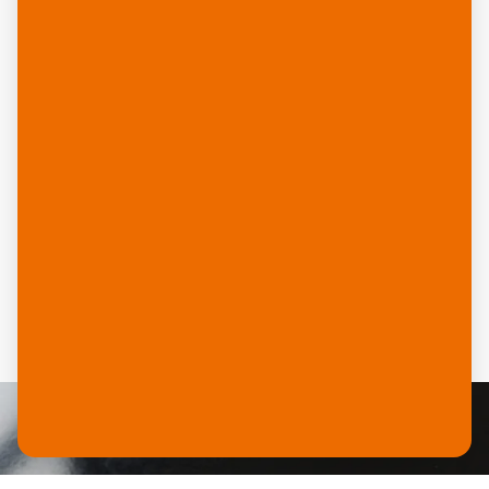
SECURITY
YUPO Facestock Security bietet vielseitige
Lösungen für manipulationssichere Etiketten.
Die Etiketten hinterlassen beim Entfernen
dauerhaft sichtbare Spuren („destructible“ oder
„VOID“), erfüllen höchste Anforderungen an
Fälschungssicherheit und eignen sich für
hochwertige Druckverfahren sowie verschiedene
Oberflächen. Typische Anwendungen sind
Sicherheitsetiketten, Garantiesiegel und
Verpackungssiegel.