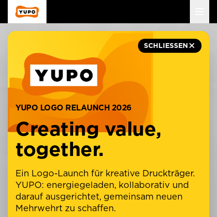
Navigation Menu
Main navigation menu for mobile devices
SCHLIESSEN
YUPO LOGO RELAUNCH 2026
Creating value,
together.
Ein Logo-Launch für kreative Druckträger.
YUPO: energiegeladen, kollaborativ und
darauf ausgerichtet, gemeinsam neuen
Mehrwehrt zu schaffen.