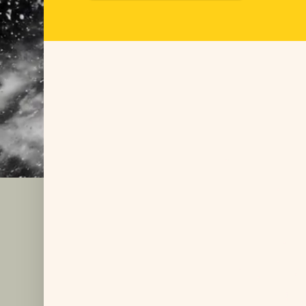
FÜR LANGLEB
Yupo bietet eine breite Palette an Face
Haftetikettenanwendungen. Mit YUPOFac