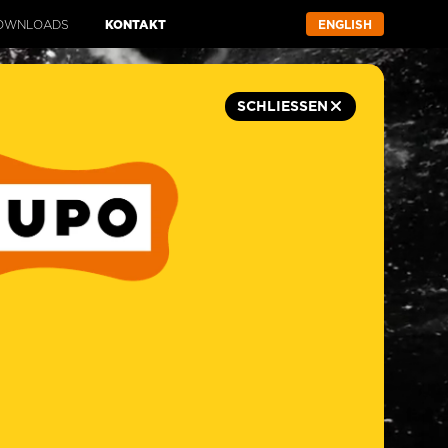
OWNLOADS
KONTAKT
ENGLISH
SCHLIESSEN
 LESBARE ETIKETTEN
CK P/S