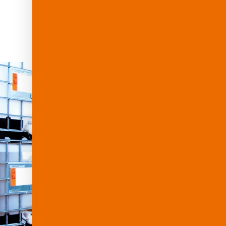
Abriebfestigkeit und ausgezeichnete Druck
bevorzugten Material für anspruchsvolle Ke
Logistik.