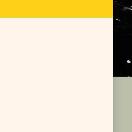
Besonders reiß-, wasser- und
abriebfest bei bleibend
ausgezeichneter Lesbarkeit.
ß-,