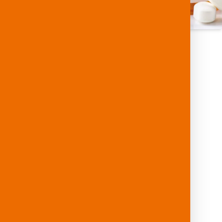
GNETE KLEBSTOFFE
DRUCKMETHODEN
permanent haftend
Flexo
Hochdruck
Offset
Thermotransferdruck
permanent haftend
Flexo
Hochdruck
Offset
Thermotransferdruck
nt haftend, ablösbar
Flexo