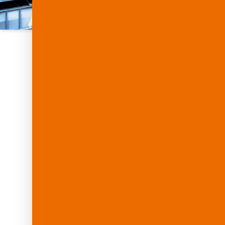
VERSION
DICKE
GR
YUPO
FACESTOCK P/S
μm
ARS 80
80
FPS 80
80
SDI 80
80