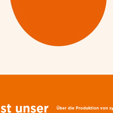
uckbild auch bei anspruchsvollsten Anwendungen d
wie Offset- oder Flexodruck unterstützen einige 
digo oder mit UV-Tintenstrahldruckern.
TEN
OCK P/S
ist unser
Über die Produktion von sy