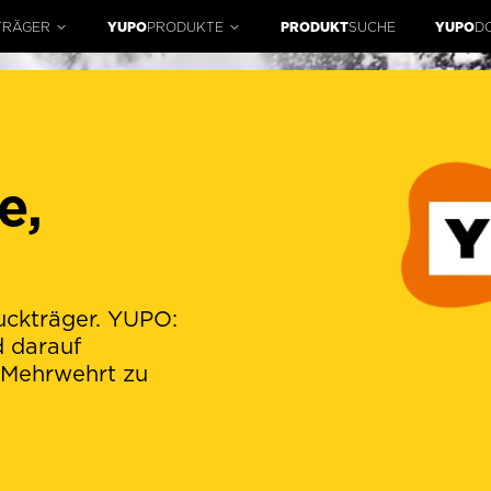
TRÄGER
YUPO
PRODUKTE
PRODUKT
SUCHE
YUPO
D
e,
uckträger. YUPO:
DAUERHAFT
d darauf
 Mehrwehrt zu
O
FACESTO