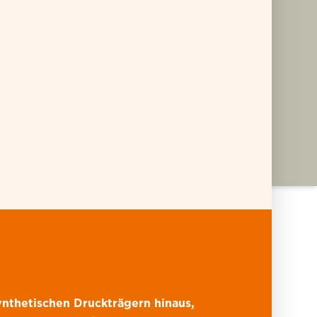
auerhaft
Facestock-
nthetischen Druckträgern hinaus,