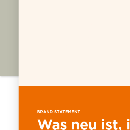
wasser- und abriebfest, sodass das Dr
lesbar bleibt.
Neben konventionellen Druckverfahren 
Sorten auch den Digitaldruck mit HP In
ZUM PRODUKT PDF
JETZT MUSTER ANFORDERN!
EIGENSCHAF
BRAND STATEMENT
YUPO
FACEST
Was neu ist, 