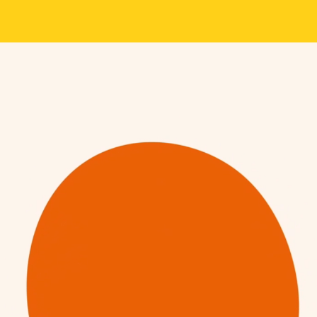
IGE ETIKETTEN
stock-Materialien für verschiedene
estock hergestellte Etiketten sind besonders rei