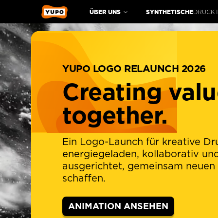
ÜBER UNS
SYNTHETISCHE
DRUCK
YUPO LOGO RELAUNCH 2026
Creating valu
together.
Ein Logo-Launch für kreative Dr
energiegeladen, kollaborativ un
ausgerichtet, gemeinsam neuen
YUP
schaffen.
ANIMATION ANSEHEN